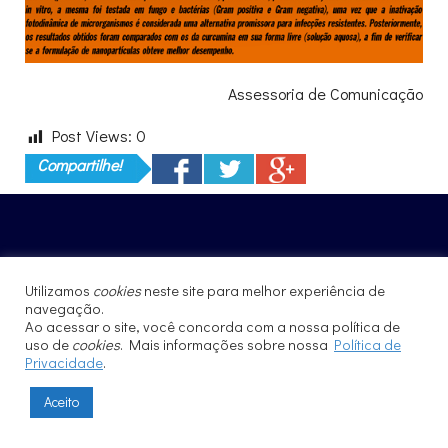
Assessoria de Comunicação
Post Views:
0
Compartilhe!
HISTÓRICO – MEMÓRIAS IFSC
Utilizamos
cookies
neste site para melhor experiência de
EVENTOS HISTÓRICOS
navegação.
Ao acessar o site, você concorda com a nossa política de
IFSC EM NÚMEROS
uso de
cookies
. Mais informações sobre nossa
Política de
Privacidade
.
RELATÓRIOS DE ATIVIDADES DO IFSC
RELATÓRIOS DE GESTÃO
Aceito
AUDITÓRIO (PROF. SÉRGIO MASCARENHAS)