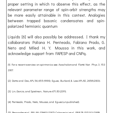
proper setting in which to observe this effect, as the
relevant parameter range of spin-orbit strengths may
be more easily attainable in this context. Analogies
between trapped bosonic condensates and spin-
polarized fermionic quantum
Liquids [6] will also possibly be addressed. I thank my
collaborators Poliana H. Penteado, Fabiano Prado, G.
Neto and Miled H. Y. Moussa in this work, and
acknowledge support from FAPESP and CNPq.
[1] For a recent overview on spintronics see: Awschalom and Flatté Nat. Phys. 3, 153
2007.
[2] Datta and Das, APL 56, 655 (1990); Egues, Burkard, & Loss APL 82, 2658 (2003).
[3] Lin, Garcia, and Spielman, Nature 471, 83 (2011).
[4] Penteado, Prado, Neto, Moussa, and Egues (unpublished).
[5] Bernardes et al. PRL 99, 076603 (2007); Calsaverini et al. PRB 78, 155313 (2008).