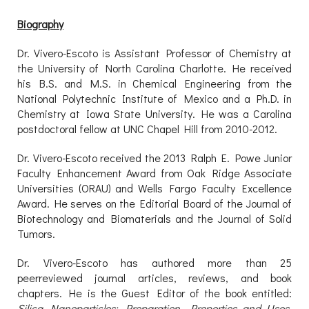
Biography
Dr. Vivero-Escoto is Assistant Professor of Chemistry at
the University of North Carolina Charlotte. He received
his B.S. and M.S. in Chemical Engineering from the
National Polytechnic Institute of Mexico and a Ph.D. in
Chemistry at Iowa State University. He was a Carolina
postdoctoral fellow at UNC Chapel Hill from 2010-2012.
Dr. Vivero-Escoto received the 2013 Ralph E. Powe Junior
Faculty Enhancement Award from Oak Ridge Associate
Universities (ORAU) and Wells Fargo Faculty Excellence
Award. He serves on the Editorial Board of the Journal of
Biotechnology and Biomaterials and the Journal of Solid
Tumors.
Dr. Vivero-Escoto has authored more than 25
peerreviewed journal articles, reviews, and book
chapters. He is the Guest Editor of the book entitled:
Silica Nanoparticles: Preparation, Properties and Uses
.