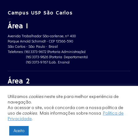
Campus USP São Carlos
Área 1
Avenida Trabalhador São-carlense, nº 400
Parque Arnold Schimidt - CEP 13566-590
São Carlos - São Paulo - Brasil
Telefones: (16) 3373-9672 (Portaria Administração)
(16) 3373-9826 (Portaria Departamento)
(16) 3373-9767 (Lab. Ensino)
Área 2
Avenida João Dagnone, nº 1100
Utilizamos
cookies
neste site para melhor experiência de
Jardim Santa Angelina - CEP 13563-120
navegação.
São Carlos - São Paulo - Brasil
Telefone: (16) 3373-8068 (Portaria prédio CFBio)
Ao acessar o site, você concorda com a nossa política de
(16) 3364-8070 (Portaria prédio poloTErRA)
uso de
cookies
. Mais informações sobre nossa
Política de
Privacidade
.
Aceito