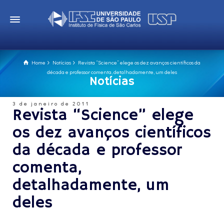
Home
Notícias
Revista “Science” elege os dez avanços científicos da
década e professor comenta, detalhadamente, um deles
Notícias
3 de janeiro de 2011
Revista “Science” elege
os dez avanços científicos
da década e professor
comenta,
detalhadamente, um
deles