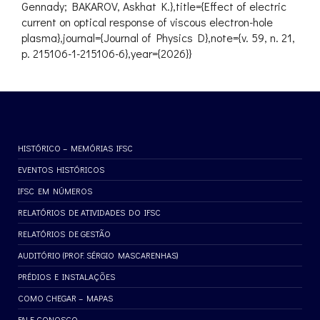
Gennady; BAKAROV, Askhat K.},title={Effect of electric
current on optical response of viscous electron-hole
plasma},journal={Journal of Physics D},note={v. 59, n. 21,
p. 215106-1-215106-6},year={2026}}
HISTÓRICO – MEMÓRIAS IFSC
EVENTOS HISTÓRICOS
IFSC EM NÚMEROS
RELATÓRIOS DE ATIVIDADES DO IFSC
RELATÓRIOS DE GESTÃO
AUDITÓRIO (PROF. SÉRGIO MASCARENHAS)
PRÉDIOS E INSTALAÇÕES
COMO CHEGAR – MAPAS
FALE CONOSCO