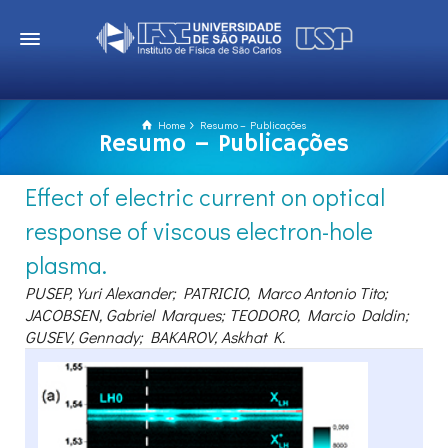
Home
Resumo – Publicações
Resumo – Publicações
Effect of electric current on optical
response of viscous electron-hole
plasma.
PUSEP, Yuri Alexander; PATRICIO, Marco Antonio Tito;
JACOBSEN, Gabriel Marques; TEODORO, Marcio Daldin;
GUSEV, Gennady; BAKAROV, Askhat K.