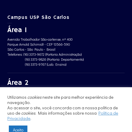
Campus USP São Carlos
Área 1
Avenida Trabalhador São-carlense, nº 400
Parque Arnold Schimidt - CEP 13566-590
São Carlos - São Paulo - Brasil
Telefones: (16) 3373-9672 (Portaria Administração)
(16) 3373-9826 (Portaria Departamento)
(16) 3373-9767 (Lab. Ensino)
Área 2
Avenida João Dagnone, nº 1100
Utilizamos
cookies
neste site para melhor experiência de
Jardim Santa Angelina - CEP 13563-120
São Carlos - São Paulo - Brasil
navegação.
Telefone: (16) 3373-8068 (Portaria prédio CFBio)
Ao acessar o site, você concorda com a nossa política de
(16) 3364-8070 (Portaria prédio poloTErRA)
uso de
cookies
. Mais informações sobre nossa
Política de
Privacidade
.
Aceito