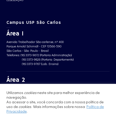
Campus USP São Carlos
Área 1
Avenida Trabalhador São-carlense, nº 400
Parque Arnold Schimidt - CEP 13566-590
São Carlos - São Paulo - Brasil
Telefones: (16) 3373-9672 (Portaria Administração)
(16) 3373-9826 (Portaria Departamento)
(16) 3373-9767 (Lab. Ensino)
Área 2
Avenida João Dagnone, nº 1100
Utilizamos
cookies
neste site para melhor experiência de
Jardim Santa Angelina - CEP 13563-120
navegação.
São Carlos - São Paulo - Brasil
Telefone: (16) 3373-8068 (Portaria prédio CFBio)
Ao acessar o site, você concorda com a nossa política de
(16) 3364-8070 (Portaria prédio poloTErRA)
uso de
cookies
. Mais informações sobre nossa
Política de
Privacidade
.