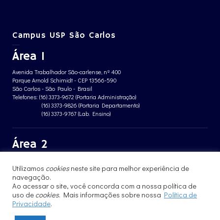
Campus USP São Carlos
Área 1
Avenida Trabalhador São-carlense, nº 400
Parque Arnold Schimidt - CEP 13566-590
São Carlos - São Paulo - Brasil
Telefones: (16) 3373-9672 (Portaria Administração)
(16) 3373-9826 (Portaria Departamento)
(16) 3373-9767 (Lab. Ensino)
Área 2
Avenida João Dagnone, nº 1100
Utilizamos
cookies
neste site para melhor experiência de
Jardim Santa Angelina - CEP 13563-120
São Carlos - São Paulo - Brasil
navegação.
Telefone: (16) 3373-8068 (Portaria prédio CFBio)
Ao acessar o site, você concorda com a nossa política de
(16) 3364-8070 (Portaria prédio poloTErRA)
uso de
cookies
. Mais informações sobre nossa
Política de
Privacidade
.