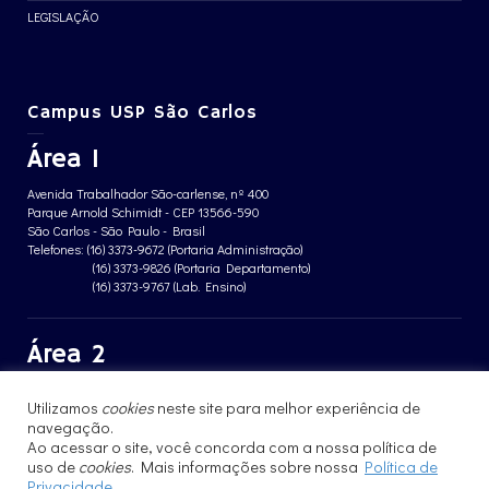
LEGISLAÇÃO
Campus USP São Carlos
Área 1
Avenida Trabalhador São-carlense, nº 400
Parque Arnold Schimidt - CEP 13566-590
São Carlos - São Paulo - Brasil
Telefones: (16) 3373-9672 (Portaria Administração)
(16) 3373-9826 (Portaria Departamento)
(16) 3373-9767 (Lab. Ensino)
Área 2
Avenida João Dagnone, nº 1100
Utilizamos
cookies
neste site para melhor experiência de
Jardim Santa Angelina - CEP 13563-120
São Carlos - São Paulo - Brasil
navegação.
Telefone: (16) 3373-8068 (Portaria prédio CFBio)
Ao acessar o site, você concorda com a nossa política de
(16) 3364-8070 (Portaria prédio poloTErRA)
uso de
cookies
. Mais informações sobre nossa
Política de
Privacidade
.