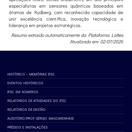
especialistas em sensores quânticos baseados em
átomos de Rydberg, com reconhecida capacidade de
unir excelência científica, inovação tecnológica e
liderança em projetos estratégicos.
Resumo extraído automaticamente da Plataforma Lattes
Atualizado em: 02/07/2026
HISTÓRICO – MEMÓRIAS IFSC
EVENTOS HISTÓRICOS
IFSC EM NÚMEROS
RELATÓRIOS DE ATIVIDADES DO IFSC
RELATÓRIOS DE GESTÃO
AUDITÓRIO (PROF. SÉRGIO MASCARENHAS)
PRÉDIOS E INSTALAÇÕES