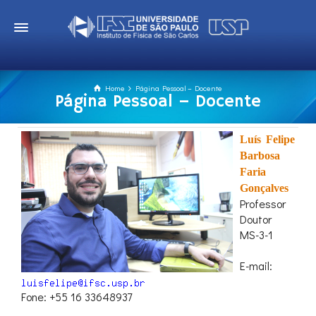
Home
Página Pessoal – Docente
Página Pessoal – Docente
Luís Felipe
Barbosa
Faria
Gonçalves
Professor
Doutor
MS-3-1
E-mail:
Fone: +55 16 33648937