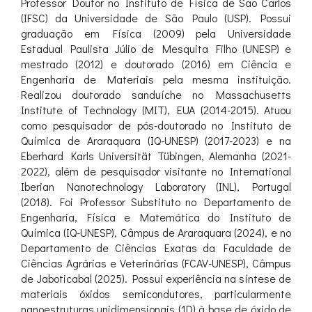
Professor Doutor no Instituto de Física de São Carlos
(IFSC) da Universidade de São Paulo (USP). Possui
graduação em Física (2009) pela Universidade
Estadual Paulista Júlio de Mesquita Filho (UNESP) e
mestrado (2012) e doutorado (2016) em Ciência e
Engenharia de Materiais pela mesma instituição.
Realizou doutorado sanduíche no Massachusetts
Institute of Technology (MIT), EUA (2014-2015). Atuou
como pesquisador de pós-doutorado no Instituto de
Química de Araraquara (IQ-UNESP) (2017-2023) e na
Eberhard Karls Universität Tübingen, Alemanha (2021-
2022), além de pesquisador visitante no International
Iberian Nanotechnology Laboratory (INL), Portugal
(2018). Foi Professor Substituto no Departamento de
Engenharia, Física e Matemática do Instituto de
Química (IQ-UNESP), Câmpus de Araraquara (2024), e no
Departamento de Ciências Exatas da Faculdade de
Ciências Agrárias e Veterinárias (FCAV-UNESP), Câmpus
de Jaboticabal (2025). Possui experiência na síntese de
materiais óxidos semicondutores, particularmente
nanoestruturas unidimensionais (1D) à base de óxido de