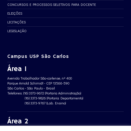
CONCURSOS E PROCESSOS SELETIVOS PARA DOCENTE
ELEIÇÕES
LICITAÇÕES
LEGISLAÇÃO
Campus USP São Carlos
Área 1
Avenida Trabalhador São-carlense, nº 400
Parque Arnold Schimidt - CEP 13566-590
São Carlos - São Paulo - Brasil
Telefones: (16) 3373-9672 (Portaria Administração)
(16) 3373-9826 (Portaria Departamento)
(16) 3373-9767 (Lab. Ensino)
Área 2
Avenida João Dagnone, nº 1100