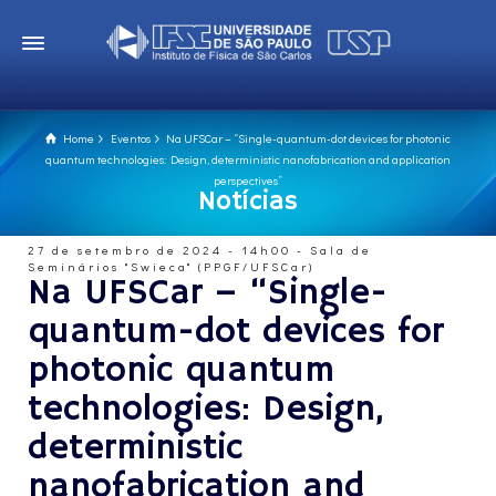
Home
Eventos
Na UFSCar – “Single-quantum-dot devices for photonic
quantum technologies: Design, deterministic nanofabrication and application
perspectives”
Notícias
27 de setembro de 2024 - 14h00 - Sala de
Seminários "Swieca" (PPGF/UFSCar)
Na UFSCar – “Single-
quantum-dot devices for
photonic quantum
technologies: Design,
deterministic
nanofabrication and