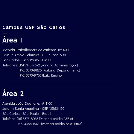
Campus USP São Carlos
Área 1
Avenida Trabalhador São-carlense, nº 400
Parque Arnold Schimidt - CEP 13566-590
São Carlos - São Paulo - Brasil
Telefones: (16) 3373-9672 (Portaria Administração)
(16) 3373-9826 (Portaria Departamento)
(16) 3373-9767 (Lab. Ensino)
Área 2
Avenida João Dagnone, nº 1100
Jardim Santa Angelina - CEP 13563-120
São Carlos - São Paulo - Brasil
Telefone: (16) 3373-8068 (Portaria prédio CFBio)
(16) 3364-8070 (Portaria prédio poloTErRA)