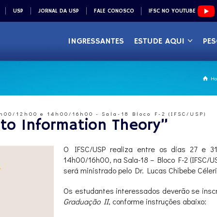
USP
JORNAL DA USP
FALE CONOSCO
IFSC NO YOUTUBE
INGRESSANTES
ESTUDE AQUI
PES
H
10h00/12h00 e 14h00/16h00 - Sala-18 Bloco F-2 (IFSC/USP)
 to Information Theory”
O IFSC/USP realiza entre os dias 27 e 3
14h00/16h00, na Sala-18 – Bloco F-2 (IFSC/US
será ministrado pelo Dr. Lucas Chibebe Céleri
Os estudantes interessados deverão se inscr
Graduação II
, conforme instruções abaixo: