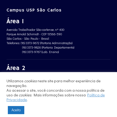
Campus USP São Carlos
Área 1
Avenida Trabalhador São-carlense, nº 400
Parque Arnold Schimidt - CEP 13566-590
São Carlos - São Paulo - Brasil
Telefones: (16) 3373-9672 (Portaria Administração)
(16) 3373-9826 (Portaria Departamento)
(16) 3373-9767 (Lab. Ensino)
Área 2
Avenida João Dagnone, nº 1100
Utilizamos
cookies
neste site para melhor experiência de
Jardim Santa Angelina - CEP 13563-120
navegação.
São Carlos - São Paulo - Brasil
Telefone: (16) 3373-8068 (Portaria prédio CFBio)
Ao acessar o site, você concorda com a nossa política de
(16) 3364-8070 (Portaria prédio poloTErRA)
uso de
cookies
. Mais informações sobre nossa
Política de
Privacidade
.
Aceito