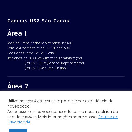
Campus USP São Carlos
Área 1
Avenida Trabalhador São-carlense, nº 400
Parque Arnold Schimidt - CEP 13566-590
São Carlos - São Paulo - Brasil
Telefones: (16) 3373-9672 (Portaria Administração)
(16) 3373-9826 (Portaria Departamento)
(16) 3373-9767 (Lab. Ensino)
Área 2
Avenida João Dagnone, nº 1100
Utilizamos
cookies
neste site para melhor experiência de
Jardim Santa Angelina - CEP 13563-120
navegação.
São Carlos - São Paulo - Brasil
Telefone: (16) 3373-8068 (Portaria prédio CFBio)
Ao acessar o site, você concorda com a nossa política de
(16) 3364-8070 (Portaria prédio poloTErRA)
uso de
cookies
. Mais informações sobre nossa
Política de
Privacidade
.