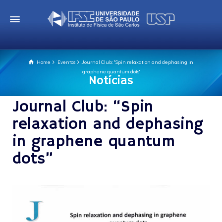
Home
Eventos
Journal Club: "Spin relaxation and dephasing in
graphene quantum dots"
Notícias
Journal Club: “Spin
relaxation and dephasing
in graphene quantum
dots”