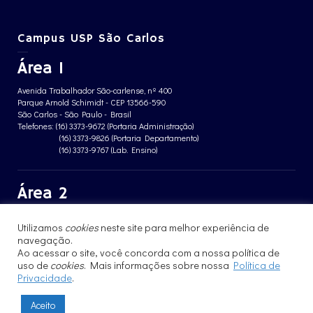
Campus USP São Carlos
Área 1
Avenida Trabalhador São-carlense, nº 400
Parque Arnold Schimidt - CEP 13566-590
São Carlos - São Paulo - Brasil
Telefones: (16) 3373-9672 (Portaria Administração)
(16) 3373-9826 (Portaria Departamento)
(16) 3373-9767 (Lab. Ensino)
Área 2
Avenida João Dagnone, nº 1100
Utilizamos
cookies
neste site para melhor experiência de
Jardim Santa Angelina - CEP 13563-120
navegação.
São Carlos - São Paulo - Brasil
Telefone: (16) 3373-8068 (Portaria prédio CFBio)
Ao acessar o site, você concorda com a nossa política de
(16) 3364-8070 (Portaria prédio poloTErRA)
uso de
cookies
. Mais informações sobre nossa
Política de
Privacidade
.
Aceito