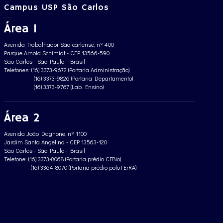
Campus USP São Carlos
Área 1
Avenida Trabalhador São-carlense, nº 400
Parque Arnold Schimidt - CEP 13566-590
São Carlos - São Paulo - Brasil
Telefones: (16) 3373-9672 (Portaria Administração)
(16) 3373-9826 (Portaria Departamento)
(16) 3373-9767 (Lab. Ensino)
Área 2
Avenida João Dagnone, nº 1100
Jardim Santa Angelina - CEP 13563-120
São Carlos - São Paulo - Brasil
Telefone: (16) 3373-8068 (Portaria prédio CFBio)
(16) 3364-8070 (Portaria prédio poloTErRA)