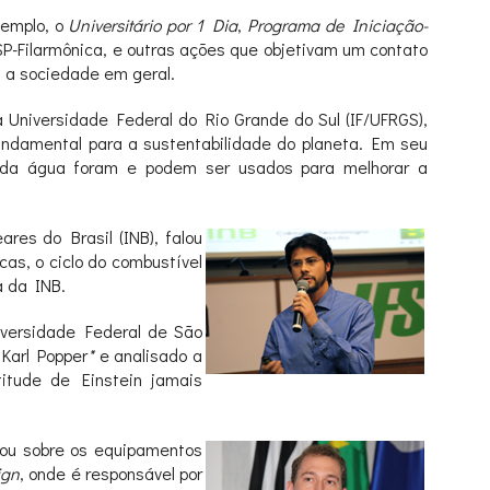
xemplo, o
Universitário por 1 Dia
,
Programa de Iniciação-
SP-Filarmônica, e outras ações que objetivam um contato
 a sociedade em geral.
a Universidade Federal do Rio Grande do Sul (IF/UFRGS),
undamental para a sustentabilidade do planeta. Em seu
 da água foram e podem ser usados para melhorar a
res do Brasil (INB), falou
cas, o ciclo do combustível
a da INB.
iversidade Federal de São
 Karl Popper
*
e analisado a
itude de Einstein jamais
alou sobre os equipamentos
ign
, onde é responsável por