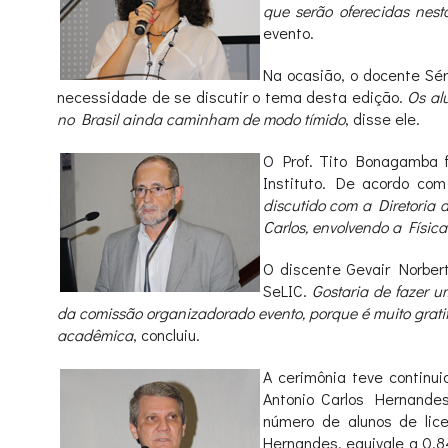
que serão oferecidas nes
evento.
Na ocasião, o docente Sér
necessidade de se discutir o tema desta edição.
Os al
no Brasil ainda caminham de modo tímido
, disse ele.
O Prof. Tito Bonagamba fa
Instituto. De acordo com
discutido com a Diretoria
Carlos, envolvendo a Físi
O discente Gevair Norbe
SeLIC.
Gostaria de fazer 
da comissão organizadorado evento, porque é muito grat
acadêmica
, concluiu.
A cerimônia teve continu
Antonio Carlos Hernande
número de alunos de lic
Hernandes, equivale a 0,