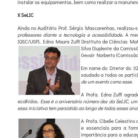
instalar os equipamentos, bem como realizar a manuten
X SeLIC
Ainda no Auditório Prof. Sérgio Mascarenhas, realizou-
professores diante a tecnologia e acessibilidade
. A me
IQSC/USP), Edna Maura Zuffi (Instituto de Ciências Ma
Silva (Suplente da Comiss
Gevair Norberto (Comissão
Em nome do Diretor do IQS
saudado a todos os parti
de um evento
como esse
.
A Profa. Edna
Zuffi agra
acolhidos.
Esse é o aniversário número dez da SeLIC, um 
essa iniciativa tem persistido ao longo de todos esses ano
A Profa. Cibelle Celestino
e essenciais para a for
importância para a educaç