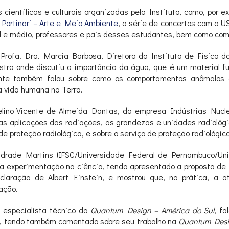
científicas e culturais organizadas pelo Instituto, como, por e
 Portinari – Arte e Meio Ambiente
, a série de concertos com a U
l e médio, professores e pais desses estudantes, bem como com
 Profa. Dra. Marcia Barbosa, Diretora do Instituto de Física d
stra onde discutiu a importância da água, que é um material f
ente também falou sobre como os comportamentos anômalos
a vida humana na Terra.
elino Vicente de Almeida Dantas,
da empresa Indústrias Nuclea
 as aplicações das radiações, as grandezas e unidades radiológi
 de proteção radiológica, e sobre o serviço de proteção radiológic
ndrade Martins (IFSC/Universidade Federal de Pernambuco/Un
da experimentação na ciência, tendo apresentado a proposta de
laração de Albert Einstein, e mostrou que, na prática, a at
ação.
r, especialista
técnico da
Quantum Design – América do Sul
, f
, tendo também comentado sobre seu trabalho na
Quantum Des