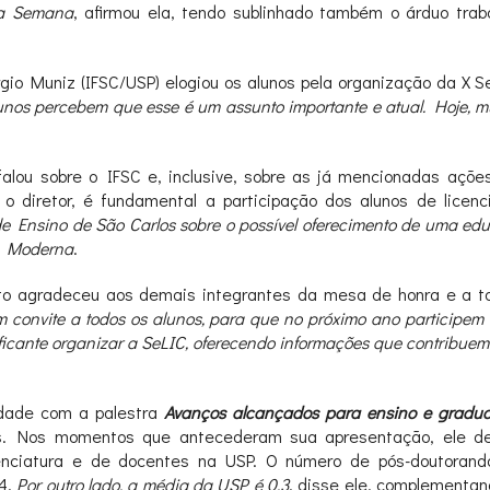
ta Semana
, afirmou ela, tendo sublinhado também o árduo trab
gio Muniz (IFSC/USP) elogiou os alunos pela organização da X 
unos percebem que esse é um assunto importante e atual. Hoje, mu
lou sobre o IFSC e, inclusive, sobre as já mencionadas ações 
 o diretor, é fundamental a participação dos alunos de licenc
 de Ensino de São Carlos sobre o possível oferecimento de uma e
ca Moderna
.
rto agradeceu aos demais
integrantes da mesa de honra e a to
um convite a todos os alunos, para que no próximo ano partici
ificante organizar a SeLIC, oferecendo informações que contribu
idade com a palestra
Avanços alcançados para ensino e gradu
s. Nos momentos que antecederam sua apresentação, ele de
enciatura e de docentes na USP. O número de pós-doutorand
84.
Por outro lado, a média da USP é 0,3
, disse ele, complementan