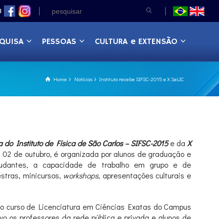
|
QUISA
PESSOAS
CULTURA e EXTENSÃO
Home
Notícias
Instituto recebe SIFSC-2015 e X SeLIC
do Instituto de Física de São Carlos – SIFSC-2015
e da
X
m 02 de outubro, é organizada por alunos de graduação e
studantes, a capacidade de trabalho em grupo e de
stras, minicursos,
workshops
, apresentações culturais e
 do curso de Licenciatura em Ciências Exatas do Campus
o os professores da rede pública e privada e alunos de