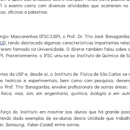
SP, o evento conta com diversas atividades que ocorreram no
sos, oficinas e palestras.
Sérgio Mascarenhas (IFSC/USP), o Prof. Dr. Tito José Bonagamba, 
UI
), tendo destacado algumas características importantes rel
) se terem formado na Universidade. O diretor também falou sobr
). Posteriormente, o IFSC uniu-se ao Instituto de Química de S
tes da USP e, desde aí, o Instituto de Física de São Carlos se 
s teóricos e experimentais, bem como com pesquisa, desenv
 o Prof. Tito Bonagamba, envolve profissionais de outras áreas:
ísica, mas, sim, em engenharia, química, biologia e em out
forço do Instituto em mostrar aos alunos que há grande poss
 tendo dado exemplos de ex-alunos desta Unidade que trabal
er,
Samsung
,
Faber-Castell
, entre outras.