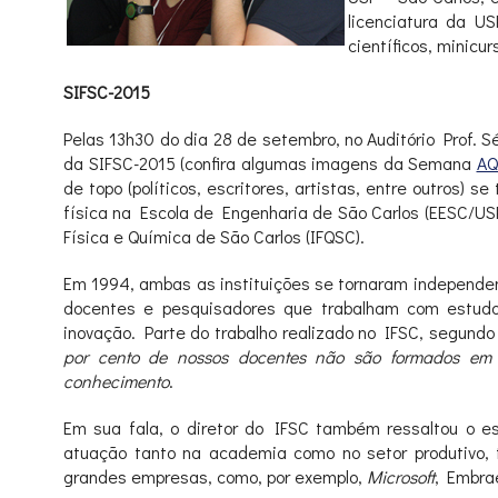
licenciatura da U
científicos, minicur
SIFSC-2015
Pelas 13h30 do dia 28 de setembro, no Auditório Prof. 
da SIFSC-2015 (confira algumas imagens da Semana
AQ
de topo (políticos, escritores, artistas, entre outros
física na Escola de Engenharia de São Carlos (EESC/USP
Física e Química de São Carlos (IFQSC).
Em 1994, ambas as instituições se
tornaram independen
docentes e pesquisadores que trabalham com estudo
inovação. Parte do trabalho realizado no IFSC, segundo
por cento de nossos docentes não são formados em f
conhecimento
.
Em sua fala, o diretor do IFSC também ressaltou o es
atuação tanto na academia como no setor produtivo,
grandes empresas, como, por exemplo,
Microsoft
, Embra