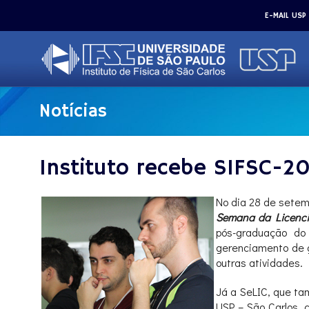
E-MAIL USP
Notícias
Instituto recebe SIFSC-20
No dia 28 de setem
Semana da Licencia
pós-graduação do
gerenciamento de g
outras atividades.
Já a SeLIC, que ta
USP – São Carlos, 