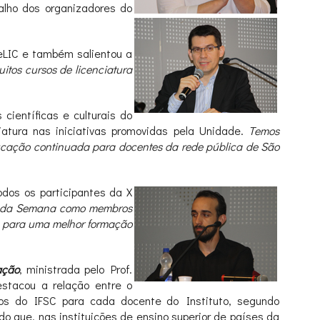
alho dos organizadores do
SeLIC e também salientou a
itos cursos de licenciatura
científicas e culturais do
iatura nas iniciativas promovidas pela Unidade.
Temos
ducação continuada para docentes da rede pública de São
dos os participantes da X
pem da Semana como membros
em para uma melhor formação
ação
, ministrada pelo Prof.
stacou a relação entre o
os do IFSC para cada docente do Instituto, segundo
do que, nas instituições de ensino superior de países da