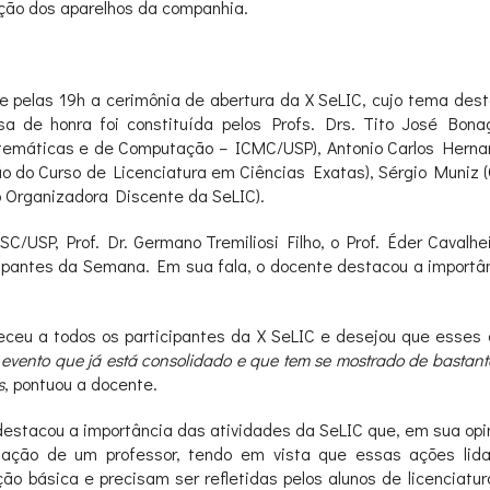
ção dos aparelhos da companhia.
se pelas 19h a cerimônia de abertura da X SeLIC, cujo tema des
sa de honra foi constituída pelos Profs. Drs. Tito José Bon
temáticas e de Computação – ICMC/USP), Antonio Carlos Hernand
ão do Curso de Licenciatura em Ciências Exatas), Sérgio Muniz
 Organizadora Discente da SeLIC).
C/USP, Prof. Dr. Germano Tremiliosi Filho, o Prof. Éder Caval
cipantes da Semana. Em sua fala, o docente destacou a importâ
deceu a todos os participantes da X SeLIC e desejou que esses
evento que já está consolidado e que tem se mostrado de bastant
s
, pontuou a docente.
 destacou a importância das atividades da SeLIC que, em sua opi
mação de um professor, tendo em vista que essas ações l
ão básica e precisam ser refletidas pelos alunos de licenciatu