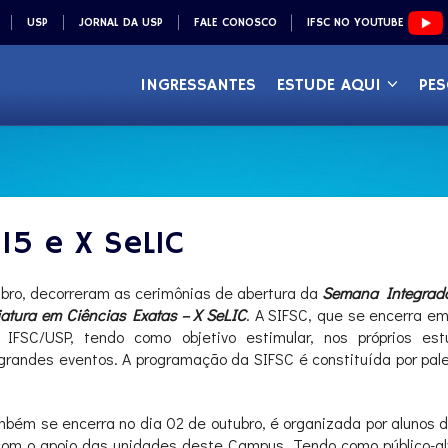
USP
JORNAL DA USP
FALE CONOSCO
IFSC NO YOUTUBE
INGRESSANTES
ESTUDE AQUI
PES
15 e X SeLIC
bro, decorreram as cerimônias de abertura da
Semana Integrada 
tura em Ciências Exatas – X SeLIC
. A SIFSC, que se encerra e
 IFSC/USP, tendo como objetivo estimular, nos próprios e
randes eventos. A programação da SIFSC é constituída por pale
mbém se encerra no dia 02 de outubro, é organizada por alunos
com o apoio das unidades deste Campus. Tendo como público-alv