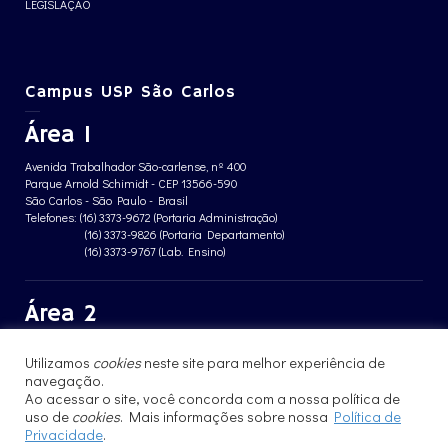
LEGISLAÇÃO
Campus USP São Carlos
Área 1
Avenida Trabalhador São-carlense, nº 400
Parque Arnold Schimidt - CEP 13566-590
São Carlos - São Paulo - Brasil
Telefones: (16) 3373-9672 (Portaria Administração)
(16) 3373-9826 (Portaria Departamento)
(16) 3373-9767 (Lab. Ensino)
Área 2
Avenida João Dagnone, nº 1100
Utilizamos
cookies
neste site para melhor experiência de
Jardim Santa Angelina - CEP 13563-120
São Carlos - São Paulo - Brasil
navegação.
Telefone: (16) 3373-8068 (Portaria prédio CFBio)
Ao acessar o site, você concorda com a nossa política de
(16) 3364-8070 (Portaria prédio poloTErRA)
uso de
cookies
. Mais informações sobre nossa
Política de
Privacidade
.