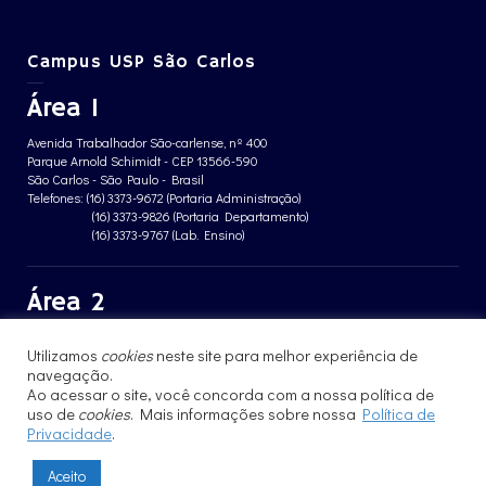
Campus USP São Carlos
Área 1
Avenida Trabalhador São-carlense, nº 400
Parque Arnold Schimidt - CEP 13566-590
São Carlos - São Paulo - Brasil
Telefones: (16) 3373-9672 (Portaria Administração)
(16) 3373-9826 (Portaria Departamento)
(16) 3373-9767 (Lab. Ensino)
Área 2
Avenida João Dagnone, nº 1100
Utilizamos
cookies
neste site para melhor experiência de
Jardim Santa Angelina - CEP 13563-120
navegação.
São Carlos - São Paulo - Brasil
Telefone: (16) 3373-8068 (Portaria prédio CFBio)
Ao acessar o site, você concorda com a nossa política de
(16) 3364-8070 (Portaria prédio poloTErRA)
uso de
cookies
. Mais informações sobre nossa
Política de
Privacidade
.
Aceito