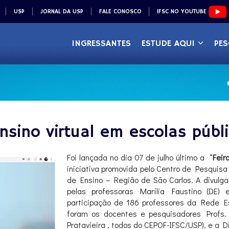
USP
JORNAL DA USP
FALE CONOSCO
IFSC NO YOUTUBE
INGRESSANTES
ESTUDE AQUI
PES
sino virtual em escolas públ
Foi lançada no dia 07 de julho último a “
Feir
iniciativa promovida pelo Centro de Pesquisa
de Ensino – Região de São Carlos. A divulga
pelas professoras Marília Faustino (DE)
participação de 186 professores da Rede E
foram os docentes e pesquisadores Profs.
Pratavieira , todos do CEPOF-IFSC/USP), e a D