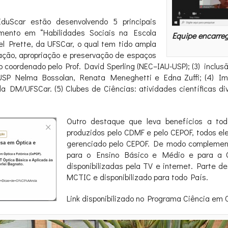
uScar estão desenvolvendo 5 principais
amento em “Habilidades Sociais na Escola
Equipe encarreg
el Prette, da UFSCar, o qual tem tido ampla
iação, apropriação e preservação de espaços
 coordenado pelo Prof. David Sperling (NEC
–
IAU-USP); (3) inclu
USP Nelma Bossolan, Renata Meneghetti e Edna Zuffi; (4) Im
a DM/UFSCar. (5) Clubes de Ciências: atividades científicas d
Outro destaque que leva benefícios a tod
produzidos pelo CDMF e pelo CEPOF, todos el
gerenciado pelo CEPOF. De modo complementa
para o Ensino Básico e Médio e para a G
disponibilizadas pela TV e internet. Parte 
MCTIC e disponibilizado para todo País.
Link disponibilizado no Programa Ciência em