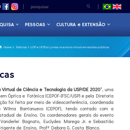
|
QUISA
PESSOAS
CULTURA e EXTENSÃO
Home
Notícias
USP e UFSCar juntas no ensino virtual em escolas públicas
icas
a Virtual de Ciência e Tecnologia da USP/DE 2020
“, uma
 em Óptica e Fotônica (CEPOF-IFSC/USP) e pela Diretoria
ção foi feita por meio de videoconferência, coordenada
 e Wilma Barrionuevo (CEPOF), tendo contado com a
stadual de Ensino. Os coordenadores gerais do evento
 Vanderlei Bagnato, Euclydes Marega Jr. e Sebastião
irigente de Ensino, Profª Debora G. Costa Blanco.