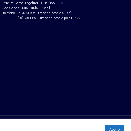
Jardim Santa Angelina - CEP 13563-120
São Carlos - São Paulo - Brasil
Telefone: (16) 3373-8068 (Portaria prédio CFBio)
(16) 3364-8070 (Portaria prédio poloTErRA)
Aceito