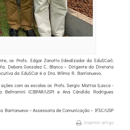
e, os Profs. Edgar Zanotto (idealizador da EduSCar);
ofa. Debora Gonzalez C. Blanco – Dirigente da Diretoria
ecutiva da EduSCar é a Dra. Wilma R. Barrionuevo.
 ações com as escolas os Profs. Sergio Mattos (Lasca -
la Beltramini (CIBFAR/USP) e Ana Cândida Rodrigues
lma Barrionuevo – Assessoria de Comunicação – IFSC/USP
Imprimir artigo