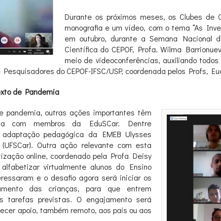
Durante os próximos meses, os Clubes de C
monografia e um vídeo, com o tema “As Inve
em outubro, durante a Semana Nacional d
Científica do CEPOF, Profa. Wilma Barrionue
meio de videoconferências, auxiliando todos
e Pesquisadores do CEPOF-IFSC/USP, coordenada pelos Profs, Eu
exto de Pandemia
de pandemia, outras ações importantes têm
eria com membros da EduSCar. Dentre
a adaptação pedagógica da EMEB Ulysses
in (UFSCar). Outra ação relevante com esta
ização online, coordenado pela Profa Deisy
lfabetizar virtualmente alunos do Ensino
ressaram e o desafio agora será iniciar os
ramento das crianças, para que entrem
s tarefas previstas. O engajamento será
ecer apoio, também remoto, aos pais ou aos