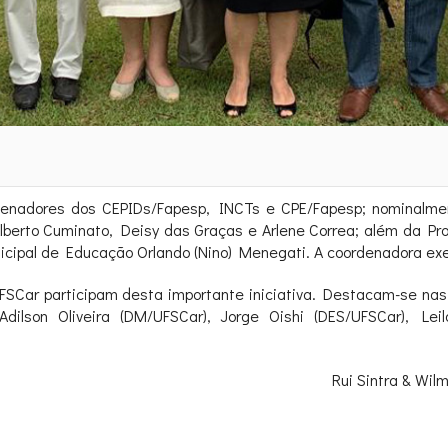
nadores dos CEPIDs/Fapesp, INCTs e CPE/Fapesp; nominalment
lberto Cuminato, Deisy das Graças e Arlene Correa; além da Pr
nicipal de Educação Orlando (Nino) Menegati. A coordenadora ex
FSCar participam desta importante iniciativa. Destacam-se nas
dilson Oliveira (DM/UFSCar), Jorge Oishi (DES/UFSCar), Lei
Rui Sintra & Wi