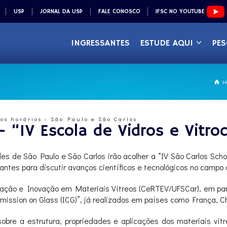
USP
JORNAL DA USP
FALE CONOSCO
IFSC NO YOUTUBE
INGRESSANTES
ESTUDE AQUI
PES
H
ios horários - São Paulo e São Carlos
 “IV Escola de Vidros e Vitro
des de São Paulo e São Carlos irão acolher a “IV São Carlos Sch
antes para discutir avanços científicos e tecnológicos no campo 
ucação e Inovação em Materiais Vítreos (CeRTEV/UFSCar), em par
mission on Glass (ICG)”, já realizados em países como França, Ch
obre a estrutura, propriedades e aplicações dos materiais ví