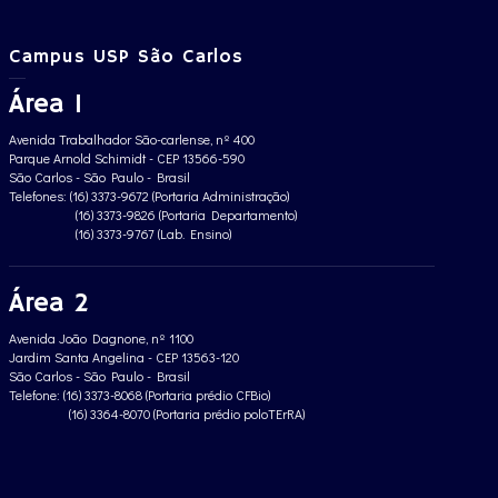
Campus USP São Carlos
Área 1
Avenida Trabalhador São-carlense, nº 400
Parque Arnold Schimidt - CEP 13566-590
São Carlos - São Paulo - Brasil
Telefones: (16) 3373-9672 (Portaria Administração)
(16) 3373-9826 (Portaria Departamento)
(16) 3373-9767 (Lab. Ensino)
Área 2
Avenida João Dagnone, nº 1100
Jardim Santa Angelina - CEP 13563-120
São Carlos - São Paulo - Brasil
Telefone: (16) 3373-8068 (Portaria prédio CFBio)
(16) 3364-8070 (Portaria prédio poloTErRA)