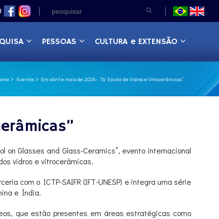
|
QUISA
PESSOAS
CULTURA e EXTENSÃO
ome
Eventos
Em abril e maio de 2026 - “IV Escola de Vidros e Vitrocerâmicas”
cerâmicas”
ool on Glasses and Glass-Ceramics”, evento internacional
dos vidros e vitrocerâmicas.
ceria com o ICTP-SAIFR (IFT-UNESP) e integra uma série
ina e Índia.
treos, que estão presentes em áreas estratégicas como