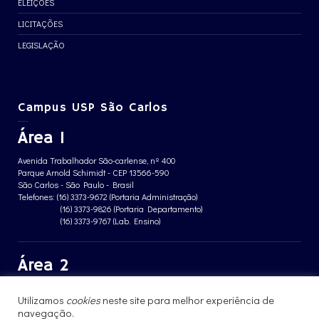
ELEIÇÕES
LICITAÇÕES
LEGISLAÇÃO
Campus USP São Carlos
Área 1
Avenida Trabalhador São-carlense, nº 400
Parque Arnold Schimidt - CEP 13566-590
São Carlos - São Paulo - Brasil
Telefones: (16) 3373-9672 (Portaria Administração)
(16) 3373-9826 (Portaria Departamento)
(16) 3373-9767 (Lab. Ensino)
Área 2
Avenida João Dagnone, nº 1100
Utilizamos
cookies
neste site para melhor experiência de
Jardim Santa Angelina - CEP 13563-120
São Carlos - São Paulo - Brasil
navegação.