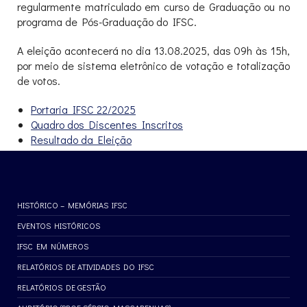
regularmente matriculado em curso de Graduação ou no
programa de Pós-Graduação do IFSC.
A eleição acontecerá no dia 13.08.2025, das 09h às 15h,
por meio de sistema eletrônico de votação e totalização
de votos.
Portaria IFSC 22/2025
Quadro dos Discentes Inscritos
Resultado da Eleição
HISTÓRICO – MEMÓRIAS IFSC
EVENTOS HISTÓRICOS
IFSC EM NÚMEROS
RELATÓRIOS DE ATIVIDADES DO IFSC
RELATÓRIOS DE GESTÃO