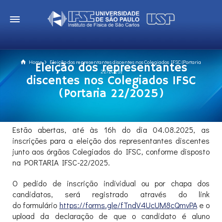
Home
Eleição dos representantes discentes nos Colegiados IFSC (Portaria
Eleição dos representantes
22/2025)
discentes nos Colegiados IFSC
(Portaria 22/2025)
Estão abertas, até às 16h do dia 04.08.2025, as
inscrições para a eleição dos representantes discentes
junto aos órgãos Colegiados do IFSC, conforme disposto
na PORTARIA IFSC-22/2025.
O pedido de inscrição individual ou por chapa dos
candidatos, será registrado através do link
do formulário
https://forms.gle/fTndV4UcUM8cQmvPA
e o
upload da declaração de que o candidato é aluno