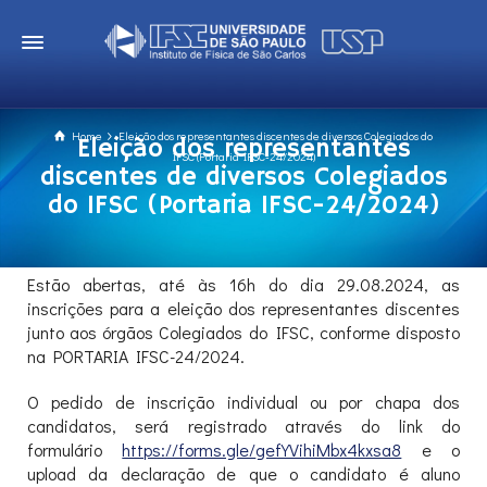
Home
Eleição dos representantes discentes de diversos Colegiados do
Eleição dos representantes
IFSC (Portaria IFSC-24/2024)
discentes de diversos Colegiados
do IFSC (Portaria IFSC-24/2024)
Estão abertas, até às 16h do dia 29.08.2024, as
inscrições para a eleição dos representantes discentes
junto aos órgãos Colegiados do IFSC, conforme disposto
na PORTARIA IFSC-24/2024.
O pedido de inscrição individual ou por chapa dos
candidatos, será registrado através do link do
formulário
https://forms.gle/
gefYVihiMbx4kxsa8
e o
upload da declaração de que o candidato é aluno