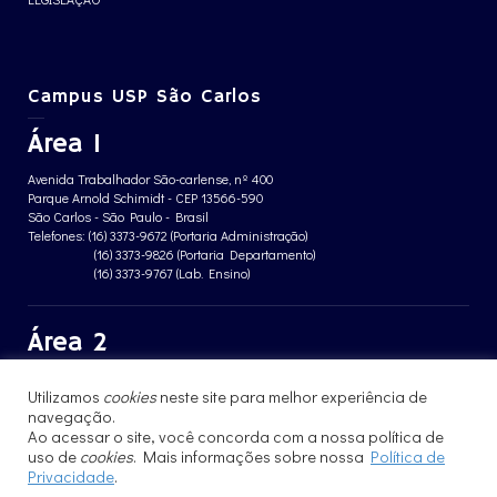
Campus USP São Carlos
Área 1
Avenida Trabalhador São-carlense, nº 400
Parque Arnold Schimidt - CEP 13566-590
São Carlos - São Paulo - Brasil
Telefones: (16) 3373-9672 (Portaria Administração)
(16) 3373-9826 (Portaria Departamento)
(16) 3373-9767 (Lab. Ensino)
Área 2
Avenida João Dagnone, nº 1100
Utilizamos
cookies
neste site para melhor experiência de
Jardim Santa Angelina - CEP 13563-120
navegação.
São Carlos - São Paulo - Brasil
Telefone: (16) 3373-8068 (Portaria prédio CFBio)
Ao acessar o site, você concorda com a nossa política de
(16) 3364-8070 (Portaria prédio poloTErRA)
uso de
cookies
. Mais informações sobre nossa
Política de
Privacidade
.