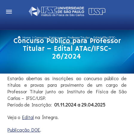
Home
Concurso Público para Professor Titular – Edital ATAc/IFSC-
Concurso Público para Professor
26/2024
Titular – Edital ATAc/IFSC-
26/2024
Estarão abertas as inscrições ao concurso público de
títulos e provas para provimento de um cargo de
Professor Titular junto ao Instituto de Física de São
Carlos – IFSC/USP.
Período de Inscrição:
01.11.2024 a 29.04.2025
Veja o
Edital
na Íntegra.
Publicação DOE
.