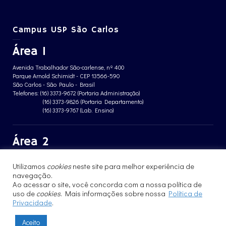
Campus USP São Carlos
Área 1
Avenida Trabalhador São-carlense, nº 400
Parque Arnold Schimidt - CEP 13566-590
São Carlos - São Paulo - Brasil
Telefones: (16) 3373-9672 (Portaria Administração)
(16) 3373-9826 (Portaria Departamento)
(16) 3373-9767 (Lab. Ensino)
Área 2
Avenida João Dagnone, nº 1100
Utilizamos
cookies
neste site para melhor experiência de
Jardim Santa Angelina - CEP 13563-120
São Carlos - São Paulo - Brasil
navegação.
Telefone: (16) 3373-8068 (Portaria prédio CFBio)
Ao acessar o site, você concorda com a nossa política de
(16) 3364-8070 (Portaria prédio poloTErRA)
uso de
cookies
. Mais informações sobre nossa
Política de
Privacidade
.
Aceito