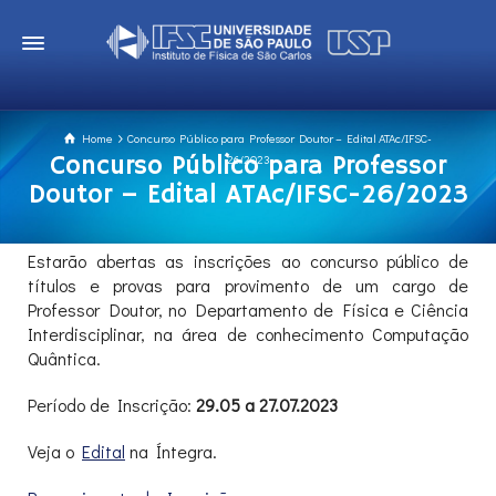
Home
Concurso Público para Professor Doutor – Edital ATAc/IFSC-
Concurso Público para Professor
26/2023
Doutor – Edital ATAc/IFSC-26/2023
Estarão abertas as inscrições ao concurso público de
títulos e provas para provimento de um cargo de
Professor Doutor, no Departamento de Física e Ciência
Interdisciplinar, na área de conhecimento Computação
Quântica.
Período de Inscrição:
29.05 a 27.07.2023
Veja o
Edital
na Íntegra.