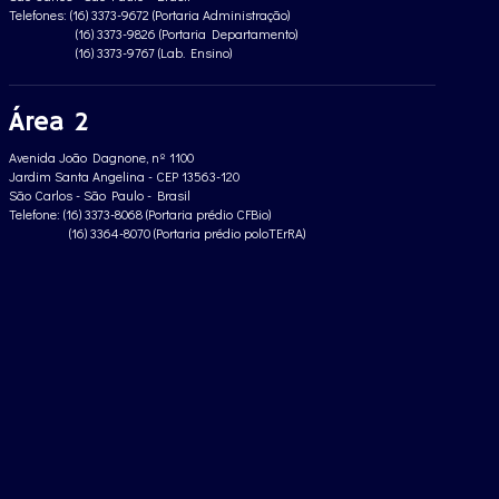
Telefones: (16) 3373-9672 (Portaria Administração)
(16) 3373-9826 (Portaria Departamento)
(16) 3373-9767 (Lab. Ensino)
Área 2
Avenida João Dagnone, nº 1100
Jardim Santa Angelina - CEP 13563-120
São Carlos - São Paulo - Brasil
Telefone: (16) 3373-8068 (Portaria prédio CFBio)
(16) 3364-8070 (Portaria prédio poloTErRA)