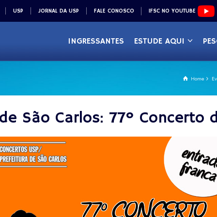
USP
JORNAL DA USP
FALE CONOSCO
IFSC NO YOUTUBE
INGRESSANTES
ESTUDE AQUI
PES
Home
Ev
de São Carlos: 77º Concerto 