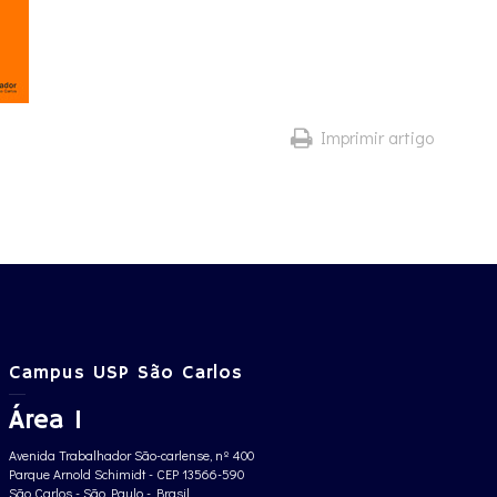
Imprimir artigo
Campus USP São Carlos
Área 1
Avenida Trabalhador São-carlense, nº 400
Parque Arnold Schimidt - CEP 13566-590
São Carlos - São Paulo - Brasil