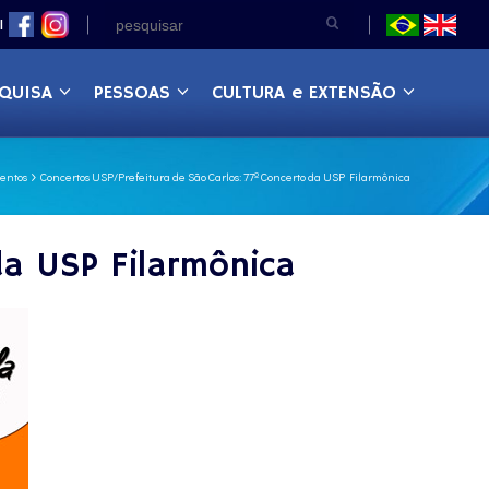
|
QUISA
PESSOAS
CULTURA e EXTENSÃO
entos
Concertos USP/Prefeitura de São Carlos: 77º Concerto da USP Filarmônica
da USP Filarmônica