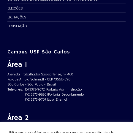
ELEIÇÕES
LICITAÇÕES
LEGISLAÇÃO
Campus USP São Carlos
Área 1
Avenida Trabalhador São-carlense, nº 400
Parque Arnold Schimidt - CEP 13566-590
São Carlos - São Paulo - Brasil
Telefones: (16) 3373-9672 (Portaria Administração)
(16) 3373-9826 (Portaria Departamento)
(16) 3373-9767 (Lab. Ensino)
Área 2
Avenida João Dagnone, nº 1100
Utilizamos
cookies
neste site para melhor experiência de
Jardim Santa Angelina - CEP 13563-120