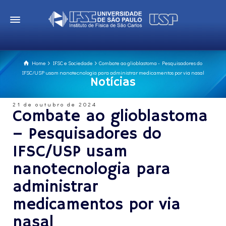
Home
IFSC e Sociedade
Combate ao glioblastoma - Pesquisadores do
IFSC/USP usam nanotecnologia para administrar medicamentos por via nasal
Notícias
21 de outubro de 2024
Combate ao glioblastoma
– Pesquisadores do
IFSC/USP usam
nanotecnologia para
administrar
medicamentos por via
nasal