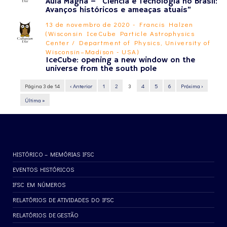
Aula Magna – “Ciência e Tecnologia no Brasil:
Avanços históricos e ameaças atuais”
13 de novembro de 2020 - Francis Halzen
(Wisconsin IceCube Particle Astrophysics
Center / Department of Physics, University of
Wisconsin–Madison - USA)
IceCube: opening a new window on the
universe from the south pole
Página 3 de 14
‹ Anterior
1
2
3
4
5
6
Próxima ›
Última »
HISTÓRICO – MEMÓRIAS IFSC
EVENTOS HISTÓRICOS
IFSC EM NÚMEROS
RELATÓRIOS DE ATIVIDADES DO IFSC
RELATÓRIOS DE GESTÃO