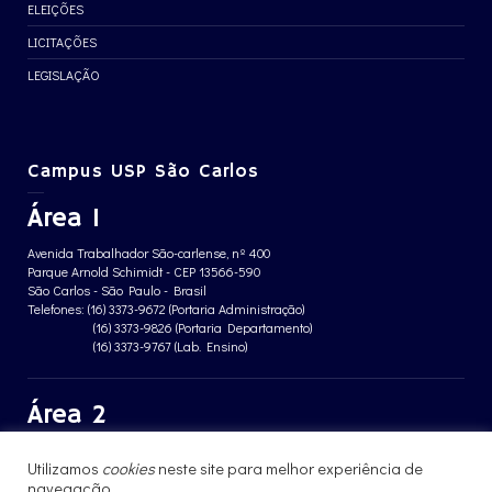
ELEIÇÕES
LICITAÇÕES
LEGISLAÇÃO
Campus USP São Carlos
Área 1
Avenida Trabalhador São-carlense, nº 400
Parque Arnold Schimidt - CEP 13566-590
São Carlos - São Paulo - Brasil
Telefones: (16) 3373-9672 (Portaria Administração)
(16) 3373-9826 (Portaria Departamento)
(16) 3373-9767 (Lab. Ensino)
Área 2
Avenida João Dagnone, nº 1100
Utilizamos
cookies
neste site para melhor experiência de
Jardim Santa Angelina - CEP 13563-120
São Carlos - São Paulo - Brasil
navegação.