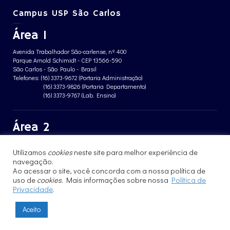
Campus USP São Carlos
Área 1
Avenida Trabalhador São-carlense, nº 400
Parque Arnold Schimidt - CEP 13566-590
São Carlos - São Paulo - Brasil
Telefones: (16) 3373-9672 (Portaria Administração)
(16) 3373-9826 (Portaria Departamento)
(16) 3373-9767 (Lab. Ensino)
Área 2
Avenida João Dagnone, nº 1100
Utilizamos
cookies
neste site para melhor experiência de
Jardim Santa Angelina - CEP 13563-120
São Carlos - São Paulo - Brasil
navegação.
Telefone: (16) 3373-8068 (Portaria prédio CFBio)
Ao acessar o site, você concorda com a nossa política de
(16) 3364-8070 (Portaria prédio poloTErRA)
uso de
cookies
. Mais informações sobre nossa
Política de
Privacidade
.
Aceito
© 2017 - 2023 | Instituto de Física de São Carlos