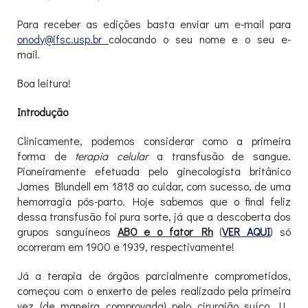
Para receber as edições basta enviar um e-mail para
onody@ifsc.usp.br
colocando o seu nome e o seu e-
mail.
Boa leitura!
Introdução
Clinicamente, podemos considerar como a primeira
forma de
terapia celular
a transfusão de sangue.
Pioneiramente efetuada pelo ginecologista britânico
James Blundell em 1818 ao cuidar, com sucesso, de uma
hemorragia pós-parto. Hoje sabemos que o final feliz
dessa transfusão foi pura sorte, já que a descoberta dos
grupos sanguíneos
ABO e o fator R
h
(
VER AQUI
) só
ocorreram em 1900 e 1939, respectivamente!
Já a terapia de órgãos parcialmente comprometidos,
começou com o enxerto de peles realizado pela primeira
vez (de maneira comprovada) pelo cirurgião suíço J.L.