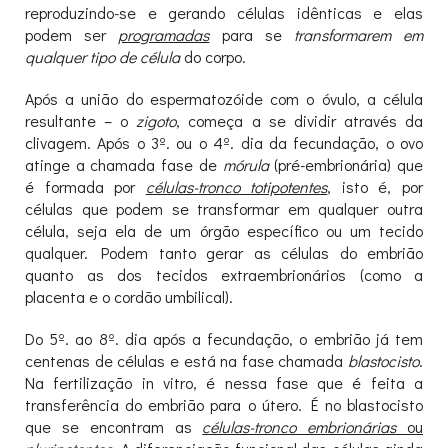
reproduzindo-se e gerando células idênticas e elas
podem ser
programadas
para se
transformarem em
qualquer tipo de célula
do corpo.
Após a união do espermatozóide com o óvulo, a célula
resultante – o
zigoto
, começa a se dividir através da
clivagem. Após o 3º. ou o 4º. dia da fecundação, o ovo
atinge a chamada fase de
mórula
(pré-embrionária) que
é formada por
células-tronco
totipotentes
, isto é, por
células que podem se transformar em qualquer outra
célula, seja ela de um órgão específico ou um tecido
qualquer. Podem tanto gerar as células do embrião
quanto as dos tecidos extraembrionários (como a
placenta e o cordão umbilical).
Do 5º. ao 8º. dia após a fecundação, o embrião já tem
centenas de células e está na fase chamada
blastocisto
.
Na fertilização in vitro, é nessa fase que é feita a
transferência do embrião para o útero. É no blastocisto
que se encontram as
células-tronco embrionárias
ou