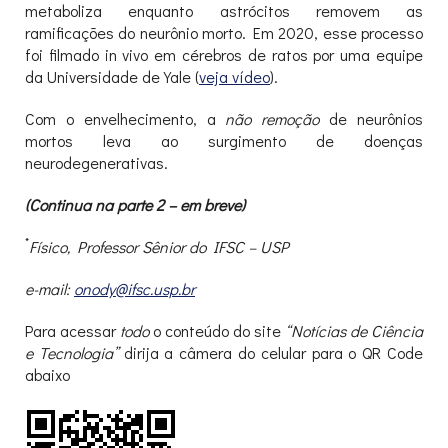
metaboliza enquanto astrócitos removem as
ramificações do neurônio morto. Em 2020, esse processo
foi filmado in vivo em cérebros de ratos por uma equipe
da Universidade de Yale (
veja vídeo
).
Com o envelhecimento, a
não remoção
de neurônios
mortos leva ao surgimento de doenças
neurodegenerativas.
(
Continua
na parte
2
– em breve)
*
Físico, Professor Sênior do IFSC – USP
e-mail:
onody@ifsc.usp.br
Para acessar
todo
o conteúdo do site
“Notícias de Ciência
e Tecnologia”
dirija a câmera do celular para o QR Code
abaixo