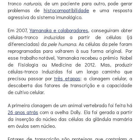
tronco
naturais
, de um paciente para outro, pode gerar
problemas de
histocompatibilidade
e uma resposta
agressiva do sistema imunológico.
Em 2007,
Yamanaka e colaboradores
, conseguiram obter
células-tronco
induzidas
a partir de células (já
diferenciadas) da
pele humana
. As células da pele foram
reprogramadas para voltarem à sua forma original. Por
esse trabalho notável, Yamanaka recebeu o prêmio Nobel
de Fisiologia ou Medicina de 2012. Mas, produzir
células-tronco induzidas foi um longo caminho que
precisou passar por
três etapas
: a clonagem celular, a
descoberta dos fatores de transcrição e a capacidade
de cultivo celular.
A primeira clonagem de um animal vertebrado foi feita há
26 anos atrás
com a ovelha Dolly. Ela foi gerada a partir
da inserção do núcleo das células da glândula mamária
em óvulos sem núcleo.
Fatores de transcrição são proteínas que controlam a