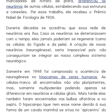
marcadores de nitrato de prata,
diferenciou os
neurônios
de outras células, estabelecendo sua estrutura
e conexões. Por esse trabalho, ele recebeu o Prêmio
Nobel de Fisiologia de 1906.
Durante décadas se acreditou que essa rede de
neurônios era
fixa
. Caso os neurônios se deteriorassem
com o tempo, eles jamais poderiam se regenerar (como
as células do fígado e da pele). A criação de novos
neurônios (neurogênese), seria impossível pois
não
conseguiriam
se
integrar
ao nosso complexo sistema
neurológico.
Somente em 1998 foi comprovada a ocorrência de
neurogênese no
hipocampo de seres humanos
. As
células-tronco ali encontradas não são pluripotentes,
mas, somente
multipotentes
podendo apenas se
diferenciar em neurônios e células gliais. Mais tarde elas
também foram encontradas nos bulbos olfatórios e no
septo. O hipocampo (que tem esse nome devido à sua
forma de um cavalo marinho) se situa no ´epicentro´ do