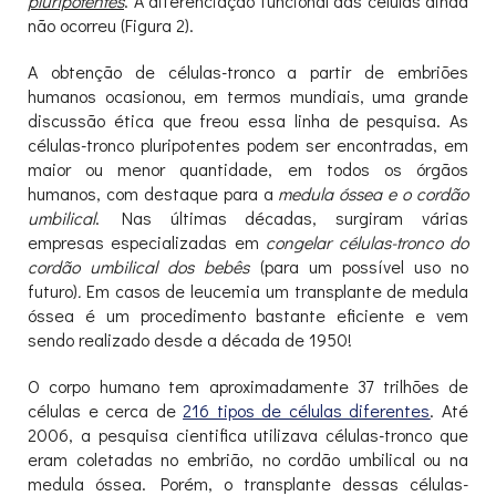
pluripotentes
. A diferenciação funcional das células ainda
não ocorreu (Figura 2).
A obtenção de células-tronco a partir de embriões
humanos ocasionou, em termos mundiais, uma grande
discussão ética que freou essa linha de pesquisa. As
células-tronco pluripotentes podem ser encontradas, em
maior ou menor quantidade, em todos os órgãos
humanos, com destaque para a
medula óssea e o cordão
umbilical
. Nas últimas décadas, surgiram várias
empresas especializadas em
congelar células-tronco do
cordão umbilical dos bebês
(para um possível uso no
futuro)
.
Em casos de leucemia um transplante de medula
óssea é um procedimento bastante eficiente e vem
sendo realizado desde a década de 1950!
O corpo humano tem aproximadamente 37 trilhões de
células e cerca de
216 tipos de células diferentes
. Até
2006, a pesquisa cientifica utilizava células-tronco que
eram coletadas no embrião, no cordão umbilical ou na
medula óssea. Porém, o transplante dessas células-