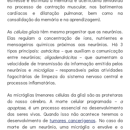
estresse e estimula a memória) e acetilcolina (envolvida
no processo de contração muscular, nos batimentos
cardíacos e dilatação pulmonar, bem como na
consolidação da memória e na aprendizagem).
As
células gliais
têm mesmo progenitor que os neurônios.
Elas regulam a concentração de íons, nutrientes e
mensageiros químicos próximos aos neurônios. Há 3
tipos principais:
astrócitos –
que auxiliam a comunicação
entre neurônios;
oligodendrócitos
– que aumentam a
velocidade de transmissão da informação emitida pelos
neurônios e
micróglias
– responsáveis pelas atividades
fagocitárias de limpeza do sistema nervoso central e
processos inflamatórios.
As micróglias (menores células da glia) são as protetoras
do nosso cérebro. A morte celular programada –
a
apoptose
, é um processo essencial no desenvolvimento
dos seres vivos. Quando isso não acontece teremos o
desenvolvimento de
tumores cancerígenos
. No caso da
morte de um neurônio, uma micróglia o envolve e o