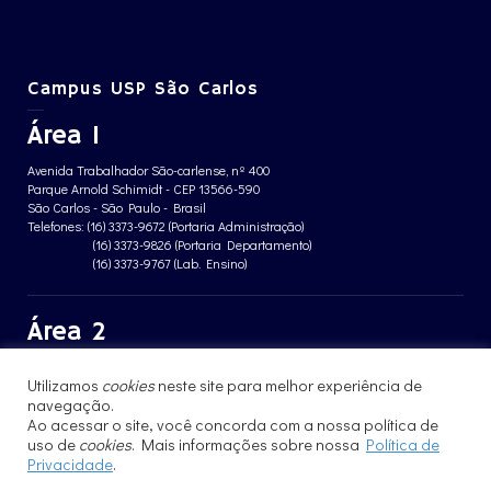
Campus USP São Carlos
Área 1
Avenida Trabalhador São-carlense, nº 400
Parque Arnold Schimidt - CEP 13566-590
São Carlos - São Paulo - Brasil
Telefones: (16) 3373-9672 (Portaria Administração)
(16) 3373-9826 (Portaria Departamento)
(16) 3373-9767 (Lab. Ensino)
Área 2
Avenida João Dagnone, nº 1100
Utilizamos
cookies
neste site para melhor experiência de
Jardim Santa Angelina - CEP 13563-120
São Carlos - São Paulo - Brasil
navegação.
Telefone: (16) 3373-8068 (Portaria prédio CFBio)
Ao acessar o site, você concorda com a nossa política de
(16) 3364-8070 (Portaria prédio poloTErRA)
uso de
cookies
. Mais informações sobre nossa
Política de
Privacidade
.