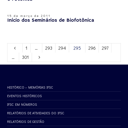
15 de março de 2011
Início dos Seminários de Biofotônica
1
…
293
294
295
296
297
…
301
HISTÓRICO – MEMÓRIAS IFSC
EVENTOS HISTÓRICOS
IFSC EM NÚMEROS
RELATÓRIOS DE ATIVIDADES DO IFSC
RELATÓRIOS DE GESTÃO