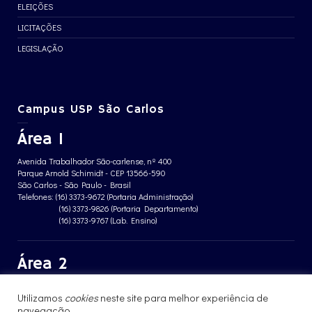
ELEIÇÕES
LICITAÇÕES
LEGISLAÇÃO
Campus USP São Carlos
Área 1
Avenida Trabalhador São-carlense, nº 400
Parque Arnold Schimidt - CEP 13566-590
São Carlos - São Paulo - Brasil
Telefones: (16) 3373-9672 (Portaria Administração)
(16) 3373-9826 (Portaria Departamento)
(16) 3373-9767 (Lab. Ensino)
Área 2
Avenida João Dagnone, nº 1100
Utilizamos
cookies
neste site para melhor experiência de
Jardim Santa Angelina - CEP 13563-120
São Carlos - São Paulo - Brasil
navegação.