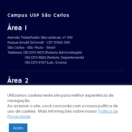
Campus USP São Carlos
Área 1
Avenida Trabalhador São-carlense, nº 400
Parque Arnold Schimidt - CEP 13566-590
São Carlos - São Paulo - Brasil
Telefones: (16) 3373-9672 (Portaria Administração)
(16) 3373-9826 (Portaria Departamento)
(16) 3373-9767 (Lab. Ensino)
Área 2
Avenida João Dagnone, nº 1100
Utilizamos
cookies
neste site para melhor experiência de
Jardim Santa Angelina - CEP 13563-120
São Carlos - São Paulo - Brasil
navegação.
Telefone: (16) 3373-8068 (Portaria prédio CFBio)
Ao acessar o site, você concorda com a nossa política de
(16) 3364-8070 (Portaria prédio poloTErRA)
uso de
cookies
. Mais informações sobre nossa
Política de
Privacidade
.
Aceito