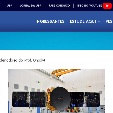
USP
JORNAL DA USP
FALE CONOSCO
IFSC NO YOUTUBE
INGRESSANTES
ESTUDE AQUI
PES
rdenadoria do Prof. Onody)