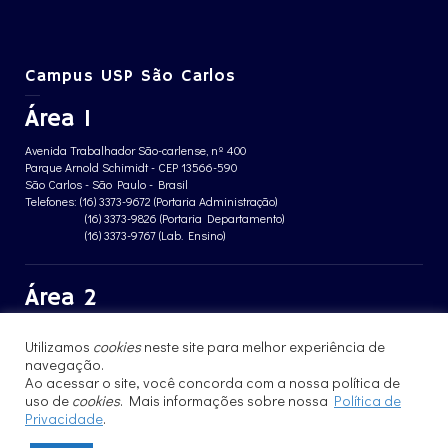
Campus USP São Carlos
Área 1
Avenida Trabalhador São-carlense, nº 400
Parque Arnold Schimidt - CEP 13566-590
São Carlos - São Paulo - Brasil
Telefones: (16) 3373-9672 (Portaria Administração)
(16) 3373-9826 (Portaria Departamento)
(16) 3373-9767 (Lab. Ensino)
Área 2
Avenida João Dagnone, nº 1100
Utilizamos
cookies
neste site para melhor experiência de
Jardim Santa Angelina - CEP 13563-120
navegação.
São Carlos - São Paulo - Brasil
Telefone: (16) 3373-8068 (Portaria prédio CFBio)
Ao acessar o site, você concorda com a nossa política de
(16) 3364-8070 (Portaria prédio poloTErRA)
uso de
cookies
. Mais informações sobre nossa
Política de
Privacidade
.