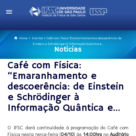
Home
Eventos
Café com Física: "Emaranhamento e descoerência: de
Einstein e Schrödinger à Informação Quântica e...
Notícias
Café com Física:
“Emaranhamento e
descoerência: de Einstein
e Schrödinger à
Informação Quântica e…
O IFSC dará continuidade à programação do Café com
Física nesta terça-feira (
04/10
) às
14:00hrs
no
Auditório