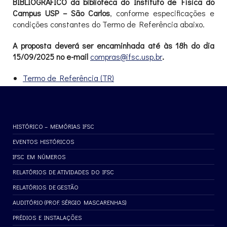
BIBLIOGRÁFICO da biblioteca do Instituto de Física do
Campus USP – São Carlos
, conforme especificações e
condições constantes do Termo de Referência abaixo.
A proposta deverá ser encaminhada até às 18h do dia
15
/09/2025
no e-mail
compras@ifsc.usp.br
.
Termo de Referência (TR)
HISTÓRICO – MEMÓRIAS IFSC
EVENTOS HISTÓRICOS
IFSC EM NÚMEROS
RELATÓRIOS DE ATIVIDADES DO IFSC
RELATÓRIOS DE GESTÃO
AUDITÓRIO (PROF. SÉRGIO MASCARENHAS)
PRÉDIOS E INSTALAÇÕES