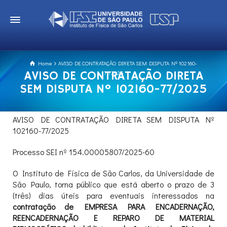
Home
AVISO DE CONTRATAÇÃO DIRETA SEM DISPUTA Nº 102160-
AVISO DE CONTRATAÇÃO DIRETA
77/2025
SEM DISPUTA Nº 102160-77/2025
AVISO DE CONTRATAÇÃO DIRETA SEM DISPUTA Nº
102160-77/2025
Processo SEI nº 154.00005807/2025-60
O Instituto de Física de São Carlos, da Universidade de
São Paulo, torna público que está aberto o prazo de 3
(três) dias úteis para eventuais interessados na
contratação de EMPRESA PARA ENCADERNAÇÃO,
REENCADERNAÇÃO E REPARO DE MATERIAL