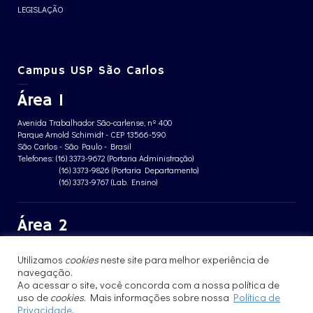
LEGISLAÇÃO
Campus USP São Carlos
Área 1
Avenida Trabalhador São-carlense, nº 400
Parque Arnold Schimidt - CEP 13566-590
São Carlos - São Paulo - Brasil
Telefones: (16) 3373-9672 (Portaria Administração)
(16) 3373-9826 (Portaria Departamento)
(16) 3373-9767 (Lab. Ensino)
Área 2
Avenida João Dagnone, nº 1100
Utilizamos
cookies
neste site para melhor experiência de
Jardim Santa Angelina - CEP 13563-120
São Carlos - São Paulo - Brasil
navegação.
Telefone: (16) 3373-8068 (Portaria prédio CFBio)
Ao acessar o site, você concorda com a nossa política de
(16) 3364-8070 (Portaria prédio poloTErRA)
uso de
cookies
. Mais informações sobre nossa
Política de
Privacidade
.