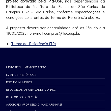
projeto aprovado pela PRI-USP
, nas dependências da
Biblioteca do Instituto de Física de São Carlos do
Campus USP – São Carlos, conforme especificações e
condições constantes do Termo de Referência abaixo.
A proposta deverá ser encaminhada até às 18h do dia
19/05/2025 no e-mail compras@ifsc.usp.br.
Termo de Referência (TR)
HISTÓRICO – MEMÓRIAS IFSC
EVENTOS HISTÓRICOS
IFSC EM NÚMEROS
RELATÓRIOS DE ATIVIDADES DO IFSC
RELATÓRIOS DE GESTÃO
AUDITÓRIO (PROF. SÉRGIO MASCARENHAS)