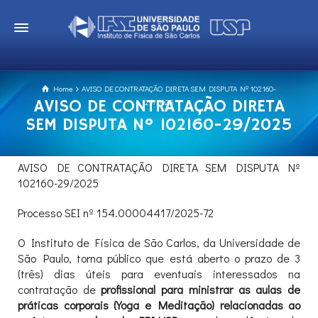
Home
AVISO DE CONTRATAÇÃO DIRETA SEM DISPUTA Nº 102160-
AVISO DE CONTRATAÇÃO DIRETA
29/2025
SEM DISPUTA Nº 102160-29/2025
AVISO DE CONTRATAÇÃO DIRETA SEM DISPUTA Nº
102160-29/2025
Processo SEI nº 154.00004417/2025-72
O Instituto de Física de São Carlos, da Universidade de
São Paulo, torna público que está aberto o prazo de 3
(três) dias úteis para eventuais interessados na
contratação de
profissional para ministrar as aulas de
práticas corporais (Yoga e Meditação) relacionadas ao