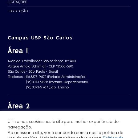
LICITAÇÕES
LEGISLAÇÃO
Campus USP São Carlos
Área 1
Avenida Trabalhador São-carlense, nº 400
Parque Arnold Schimidt - CEP 13566-590
São Carlos - São Paulo - Brasil
Telefones: (16) 3373-9672 (Portaria Administração)
(16) 3373-9826 (Portaria Departamento)
(16) 3373-9767 (Lab. Ensino)
Área 2
Avenida João Dagnone, nº 1100
Utilizamos
cookies
neste site para melhor experiência de
Jardim Santa Angelina - CEP 13563-120
São Carlos - São Paulo - Brasil
navegação.
Telefone: (16) 3373-8068 (Portaria prédio CFBio)
Ao acessar o site, você concorda com a nossa política de
(16) 3364-8070 (Portaria prédio poloTErRA)
uso de
cookies
. Mais informações sobre nossa
Política de