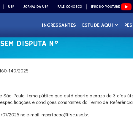
USP
JORNAL DA USP
FALE CONOSCO
IFSC NO YOUTUBE
INGRESSANTES
ESTUDE AQUI
PES
 SEM DISPUTA Nº
160-140/2025
e São Paulo, torna público que está aberto o prazo de 3 dias ú
 especificações e condições constantes do Termo de Referência
/07/2025 no e-mail importacao@ifsc.usp.br.