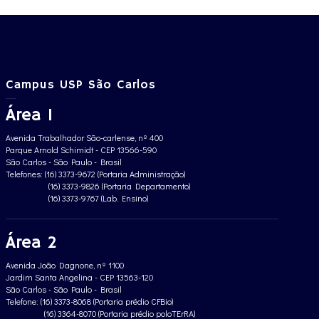
Campus USP São Carlos
Área 1
Avenida Trabalhador São-carlense, nº 400
Parque Arnold Schimidt - CEP 13566-590
São Carlos - São Paulo - Brasil
Telefones: (16) 3373-9672 (Portaria Administração)
(16) 3373-9826 (Portaria Departamento)
(16) 3373-9767 (Lab. Ensino)
Área 2
Avenida João Dagnone, nº 1100
Jardim Santa Angelina - CEP 13563-120
São Carlos - São Paulo - Brasil
Telefone: (16) 3373-8068 (Portaria prédio CFBio)
(16) 3364-8070 (Portaria prédio poloTErRA)