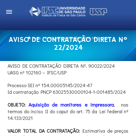
AVISO DE CONTRATAÇÃO DIRETA Nº
Home
AVISO DE CONTRATAÇÃO DIRETA Nº 22/2024
22/2024
AVISO DE CONTRATAÇÃO DIRETA Nº. 90022/2024
UASG nº 102160 – IFSC/USP
Processo SEI nº 154.00005145/2024-47
Id contratação PNCP 63025530000104-1-001485/2024
OBJETO:
Aquisição de monitores e impressora
, nos
termos do inciso II do caput do art. 75 da Lei federal nº
14.133/2021
VALOR TOTAL DA CONTRATAÇÃO:
Estimativa de preços