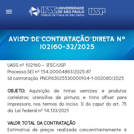
AVISO DE CONTRATAÇÃO DIRETA Nº
Home
AVISO DE CONTRATAÇÃO DIRETA Nº 102160-32/2025
102160-32/2025
UASG nº 102160 – IFSC/USP
Processo SEI nº 154.00004863/2025-87
Id contratação PNCP:63025530000104-1-002080/2025
OBJETO:
Aquisição de tintas vernizes e produtos
correlatos; utensílios de pintura; e tinta offset para
impressora, nos termos do inciso II do caput do art. 75
da Lei federal nº 14.133/2021
VALOR TOTAL DA CONTRATAÇÃO
Estimativa de preços realizada concomitantemente à