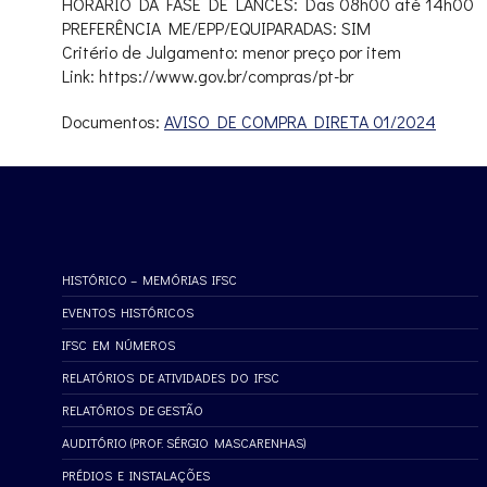
HORÁRIO DA FASE DE LANCES: Das 08h00 até 14h00
PREFERÊNCIA ME/EPP/EQUIPARADAS: SIM
Critério de Julgamento: menor preço por item
Link: https://www.gov.br/compras/pt-br
Documentos:
AVISO DE COMPRA DIRETA 01/2024
HISTÓRICO – MEMÓRIAS IFSC
EVENTOS HISTÓRICOS
IFSC EM NÚMEROS
RELATÓRIOS DE ATIVIDADES DO IFSC
RELATÓRIOS DE GESTÃO
AUDITÓRIO (PROF. SÉRGIO MASCARENHAS)
PRÉDIOS E INSTALAÇÕES