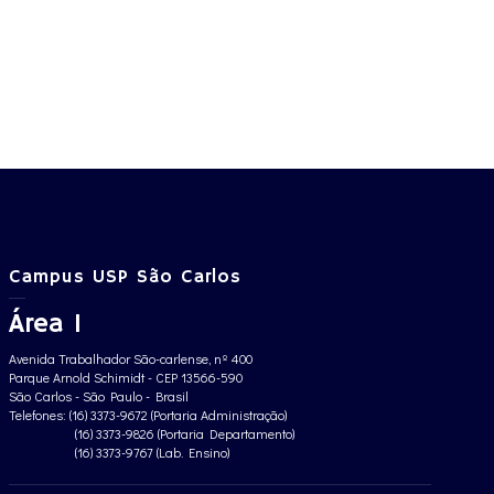
Campus USP São Carlos
Área 1
Avenida Trabalhador São-carlense, nº 400
Parque Arnold Schimidt - CEP 13566-590
São Carlos - São Paulo - Brasil
Telefones: (16) 3373-9672 (Portaria Administração)
(16) 3373-9826 (Portaria Departamento)
(16) 3373-9767 (Lab. Ensino)