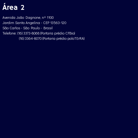
Área 2
Avenida João Dagnone, nº 1100
Jardim Santa Angelina - CEP 13563-120
São Carlos - São Paulo - Brasil
Telefone: (16) 3373-8068 (Portaria prédio CFBio)
(16) 3364-8070 (Portaria prédio poloTErRA)