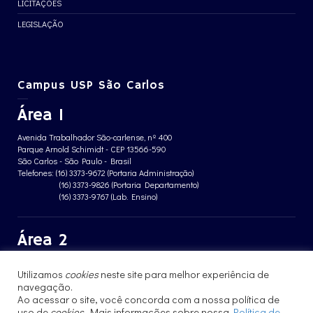
LICITAÇÕES
LEGISLAÇÃO
Campus USP São Carlos
Área 1
Avenida Trabalhador São-carlense, nº 400
Parque Arnold Schimidt - CEP 13566-590
São Carlos - São Paulo - Brasil
Telefones: (16) 3373-9672 (Portaria Administração)
(16) 3373-9826 (Portaria Departamento)
(16) 3373-9767 (Lab. Ensino)
Área 2
Avenida João Dagnone, nº 1100
Utilizamos
cookies
neste site para melhor experiência de
Jardim Santa Angelina - CEP 13563-120
navegação.
São Carlos - São Paulo - Brasil
Telefone: (16) 3373-8068 (Portaria prédio CFBio)
Ao acessar o site, você concorda com a nossa política de
(16) 3364-8070 (Portaria prédio poloTErRA)
uso de
cookies
. Mais informações sobre nossa
Política de