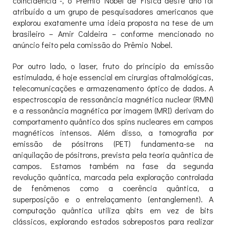
coincidência -, o Prêmio Nobel de Física deste ano foi
atribuído a um grupo de pesquisadores americanos que
explorou exatamente uma ideia proposta na tese de um
brasileiro – Amir Caldeira – conforme mencionado no
anúncio feito pela comissão do Prêmio Nobel.
Por outro lado, o laser, fruto do princípio da emissão
estimulada, é hoje essencial em cirurgias oftalmológicas,
telecomunicações e armazenamento óptico de dados. A
espectroscopia de ressonância magnética nuclear (RMN)
e a ressonância magnética por imagem (MRI) derivam do
comportamento quântico dos spins nucleares em campos
magnéticos intensos. Além disso, a tomografia por
emissão de pósitrons (PET) fundamenta-se na
aniquilação de pósitrons, prevista pela teoria quântica de
campos. Estamos também na fase da segunda
revolução quântica, marcada pela exploração controlada
de fenômenos como a coerência quântica, a
superposição e o entrelaçamento (entanglement). A
computação quântica utiliza qbits em vez de bits
clássicos, explorando estados sobrepostos para realizar