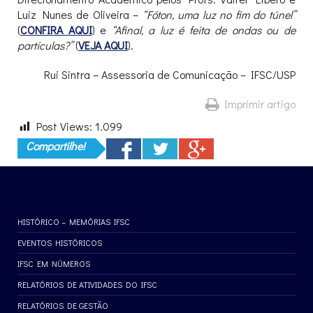
Luiz Nunes de Oliveira –
“Fóton, uma luz no fim do túnel”
(
CONFIRA AQUI
) e
“Afinal, a luz é feita de ondas ou de
partículas?”
(
VEJA AQUI
).
Rui Sintra – Assessoria de Comunicação – IFSC/USP
Imprimir artigo
Post Views:
1.099
Compartilhe!
HISTÓRICO – MEMÓRIAS IFSC
EVENTOS HISTÓRICOS
IFSC EM NÚMEROS
RELATÓRIOS DE ATIVIDADES DO IFSC
RELATÓRIOS DE GESTÃO