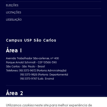
ELEIÇÕES
LICITAÇÕES
LEGISLAÇÃO
Campus USP São Carlos
Área 1
Avenida Trabalhador São-carlense, nº 400
Parque Arnold Schimidt - CEP 13566-590
São Carlos - São Paulo - Brasil
Telefones: (16) 3373-9672 (Portaria Administração)
(16) 3373-9826 (Portaria Departamento)
(16) 3373-9767 (Lab. Ensino)
Área 2
Avenida João Dagnone, nº 1100
Utilizamos
cookies
neste site para melhor experiência de
Jardim Santa Angelina - CEP 13563-120