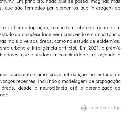
omum? Em princípio, nada que se possa imaginar, mas
s, que são formados por elementos que interagem de
za e exibem adaptação, comportamento emergente sem
O estudo da complexidade vem crescendo em importância
o nas mais diversas áreas, como no estudo de epidemias,
to urbano e inteligência artificial. Em 2021, o prêmio
quisadores que estudam a complexidade, reforçando a
igues apresentou uma breve introdução ao estudo de
 avanços recentes, incluindo a modelagem de propagação
 áreas, desde a neurociência até o aprendizado de
dade.
Imprimir artigo