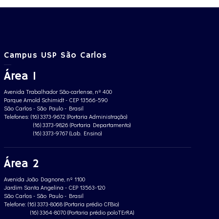
Campus USP São Carlos
Área 1
Avenida Trabalhador São-carlense, nº 400
Parque Arnold Schimidt - CEP 13566-590
São Carlos - São Paulo - Brasil
Telefones: (16) 3373-9672 (Portaria Administração)
(16) 3373-9826 (Portaria Departamento)
(16) 3373-9767 (Lab. Ensino)
Área 2
Avenida João Dagnone, nº 1100
Jardim Santa Angelina - CEP 13563-120
São Carlos - São Paulo - Brasil
Telefone: (16) 3373-8068 (Portaria prédio CFBio)
(16) 3364-8070 (Portaria prédio poloTErRA)