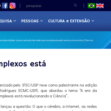
|
QUISA
PESSOAS
CULTURA e EXTENSÃO
complexidade: como o estudo de sistemas complexos está revolucionando a Ciência
mplexos está
ganizado pelo IFSC/USP teve como palestrante na edição
Rodrigues (ICMC-USP), que abordou o tema “A era da
plexos está revolucionando a Ciência”.
 lançou a questão: O que o cérebro, a internet, as redes