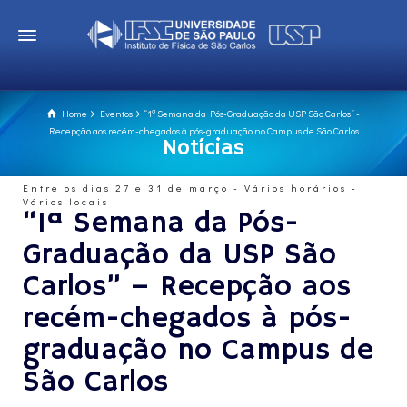
Home
Eventos
“1ª Semana da Pós-Graduação da USP São Carlos” -
Recepção aos recém-chegados à pós-graduação no Campus de São Carlos
Notícias
Entre os dias 27 e 31 de março - Vários horários -
Vários locais
“1ª Semana da Pós-
Graduação da USP São
Carlos” – Recepção aos
recém-chegados à pós-
graduação no Campus de
São Carlos