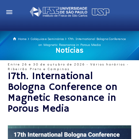
Home
Colóquios e Seminários
17th. International Bologna Conference
on Magnetic Resonance in Porous Media
Notícias
Entre 26 e 30 de outubro de 2026 - Vários horários -
Ribeirão Preto e Campinas
17th. International
Bologna Conference on
Magnetic Resonance in
Porous Media