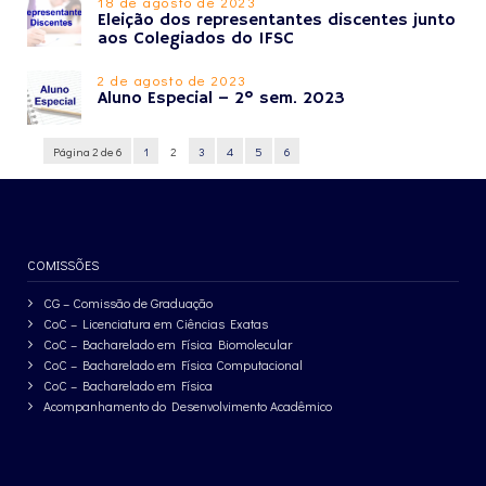
18 de agosto de 2023
Eleição dos representantes discentes junto
aos Colegiados do IFSC
2 de agosto de 2023
Aluno Especial – 2º sem. 2023
Página 2 de 6
1
2
3
4
5
6
COMISSÕES
CG – Comissão de Graduação
CoC – Licenciatura em Ciências Exatas
CoC – Bacharelado em Física Biomolecular
CoC – Bacharelado em Física Computacional
CoC – Bacharelado em Física
Acompanhamento do Desenvolvimento Acadêmico