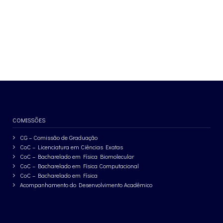
COMISSÕES
CG – Comissão de Graduação
CoC – Licenciatura em Ciências Exatas
CoC – Bacharelado em Física Biomolecular
CoC – Bacharelado em Física Computacional
CoC – Bacharelado em Física
Acompanhamento do Desenvolvimento Acadêmico