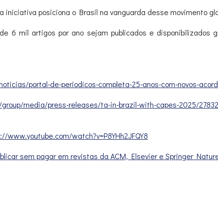
 a iniciativa posiciona o Brasil na vanguarda desse movimento glo
 6 mil artigos por ano sejam publicados e disponibilizados gr
noticias/
portal-de-periodicos-completa-
25-anos-com-novos-acord
/group/
media/press-releases/ta-in-
brazil-with-capes-2025/
2783
s://www.youtube.
com/watch?v=P8YHh2JFQY8
ubli­car sem pagar em revis­tas da ACM, Else­vier e Sprin­ger Natur