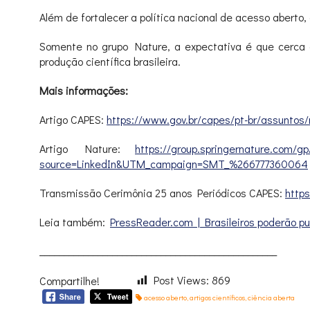
Além de fortalecer a política nacional de acesso aberto,
Somente no grupo Nature, a expectativa é que cerca de
produção científica brasileira.
Mais informações:
Artigo CAPES:
https://www.gov.br/
capes/pt-br/assuntos/
Artigo Nature:
https://group.
springernature.com/gp
source=LinkedIn&UTM_campaign=
SMT_%266777360064
Transmissão Cerimônia 25 anos Periódicos CAPES:
http
Leia também:
PressReader.com | Bra­si­lei­ros pode­rão p
______________________________
___________________
Post Views:
869
Compartilhe!
acesso aberto
,
artigos científicos
,
ciência aberta