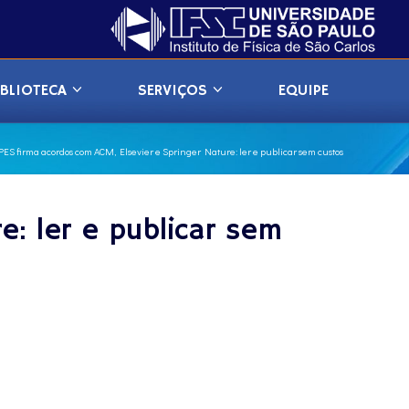
IBLIOTECA
SERVIÇOS
EQUIPE
PES firma acordos com ACM, Elsevier e Springer Nature: ler e publicar sem custos
e: ler e publicar sem