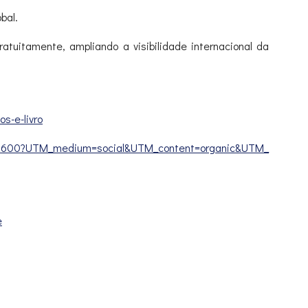
bal.
atuitamente, ampliando a visibilidade internacional da
os-e-
livro
2600?UTM_medium=social&
UTM_content=organic&UTM_
e