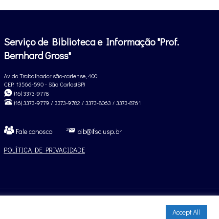
Serviço de Biblioteca e Informação "Prof.
Bernhard Gross"
Av. do Trabalhador são-carlense, 400
CEP: 13566-590 - São Carlos(SP)
(16) 3373-9778
(16) 3373-9779 / 3373-9782 / 3373-8063 / 3373-8761
Fale conosco
bib@ifsc.usp.br
POLÍTICA DE PRIVACIDADE
Accept All