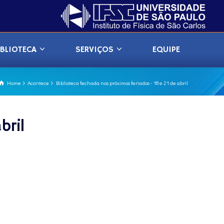
IBLIOTECA
SERVIÇOS
EQUIPE
Home
Acontece
Biblioteca fechada nos próximos feriados - 18 e 21 de abril
bril