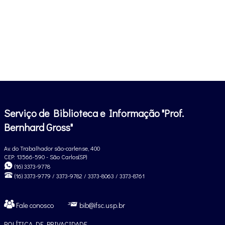
Serviço de Biblioteca e Informação "Prof.
Bernhard Gross"
Av. do Trabalhador são-carlense, 400
CEP: 13566-590 - São Carlos(SP)
(16) 3373-9778
(16) 3373-9779 / 3373-9782 / 3373-8063 / 3373-8761
Fale conosco
bib@ifsc.usp.br
POLÍTICA DE PRIVACIDADE